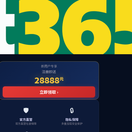
训练
单项学院