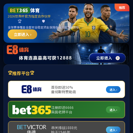
首 页
学院概况
师资力量
人才培养