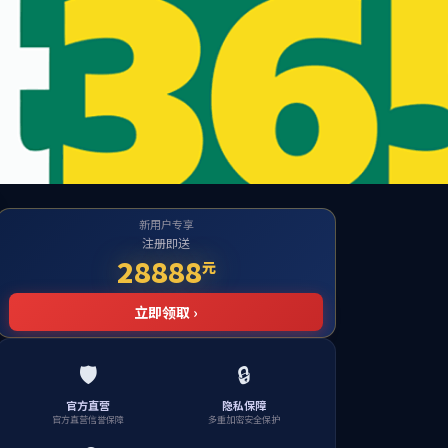
训练
单项学院