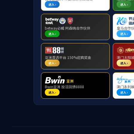
学院机
学院概况
学院简介
学院机构