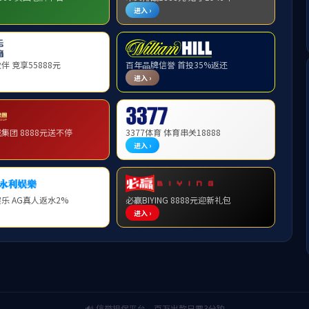
构
上海体育学院英国上市公司官网365机